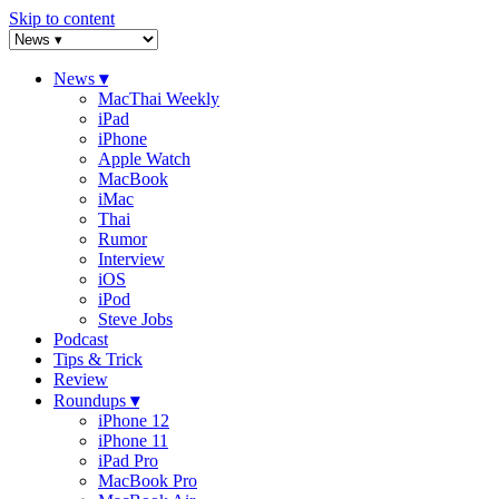
Skip to content
News
▾
MacThai Weekly
iPad
iPhone
Apple Watch
MacBook
iMac
Thai
Rumor
Interview
iOS
iPod
Steve Jobs
Podcast
Tips & Trick
Review
Roundups
▾
iPhone 12
iPhone 11
iPad Pro
MacBook Pro