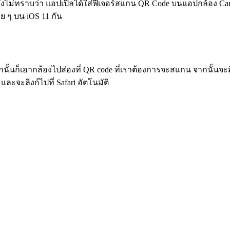
อใครยังไม่ทราบว่า แอปเปิลได้ใส่ฟีเจอร์สแกน QR Code บนแอปกล้อง
ย ๆ บน iOS 11 กัน
กนั้นก็เอากล้องไปส่องที่ QR code ที่เราต้องการจะสแกน จากนั้นจะม
และจะลิงก์ไปที่ Safari อัตโนมัติ