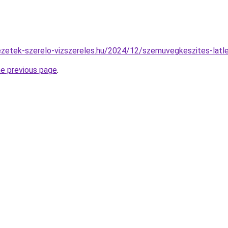
zvezetek-szerelo-vizszereles.hu/2024/12/szemuvegkeszites-latl
he previous page
.