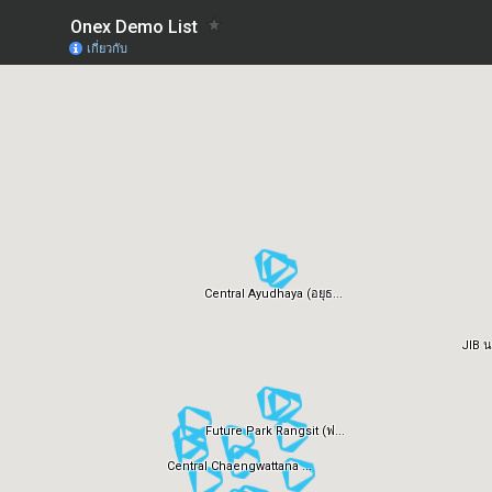
Onex Demo List
เกี่ยวกับ
Central Ayudhaya (อยุธ...
JIB 
Future Park Rangsit (ฟ...
Central Chaengwattana ...